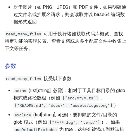
对于图片（如 PNG、JPEG）和 PDF 文件，如果明确通
过文件名或扩展名请求，则会读取并以 base64 编码数
据形式返回
可用于执行诸如获取代码库概览、查找
read_many_files
特定功能的实现位置、查看文档或从多个配置文件中收集上
下文等任务。
参数
接受以下参数：
read_many_files
(list[string], 必需)：相对于工具目标目录的 glob
paths
模式或路径数组（例如
，
["src/**/*.ts"]
）
["README.md", "docs/", "assets/logo.png"]
(list[string], 可选)：要排除的文件/目录的
exclude
glob 模式（例如
）。如果
["**/*.log", "temp/"]
为 true，这些会被添加到默认排
useDefaultExcludes