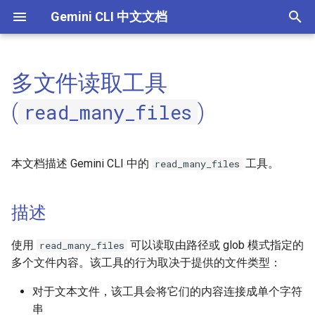
Gemini CLI 中文文档
正
在
多文件读取工具
命令
工具 API
描述
初
(
)
read_many_files
始
配置
参数
化
本文档描述 Gemini CLI 中的
工具。
令牌缓存与成本优化
如何使用 read_many_files 与
read_many_files
搜
Gemini CLI
教程
索
描述
read_many_files 使用示例
引
认证设置
使用
可以读取由路径或 glob 模式指定的
read_many_files
擎
重要说明
多个文件内容。该工具的行为取决于提供的文件类型：
主题
对于文本文件，该工具会将它们的内容连接成单个字符
串