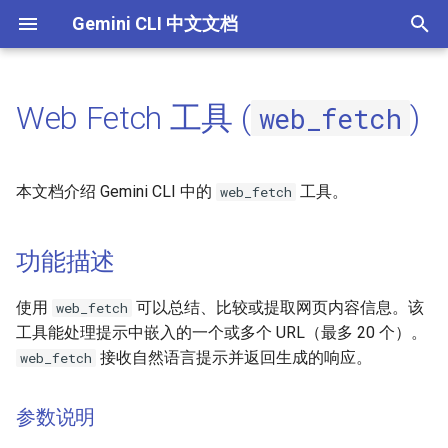
Gemini CLI 中文文档
正
在
Web Fetch 工具 (
)
web_fetch
命令
工具 API
功能描述
初
始
配置
参数说明
本文档介绍 Gemini CLI 中的
工具。
web_fetch
化
令牌缓存与成本优化
如何在 Gemini CLI 中使用
搜
功能描述
web_fetch
教程
索
web_fetch 使用示例
使用
可以总结、比较或提取网页内容信息。该
web_fetch
引
认证设置
工具能处理提示中嵌入的一个或多个 URL（最多 20 个）。
擎
重要注意事项
接收自然语言提示并返回生成的响应。
web_fetch
主题
参数说明